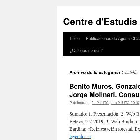
Saltar
al
Centre d'Estudis
contenido
Inicio
Publicaciones de Agustí Chal
¿Quienes somos?
Castella
Archivo de la categoría:
Benito Muros. Gonzal
Jorge Molinari. Consu
Publicada el
21 21UTC julio 21UTC 2019
Sumario: 1. Presentación. 2. Web Ba
Betevé, 9‑7‑2019. 3. Web Bardina: 
Bardina: «Reforestación forestal. E
leyendo
→