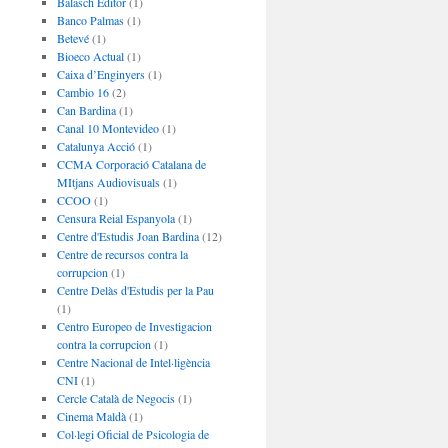
Balasch Editor
(1)
Banco Palmas
(1)
Betevé
(1)
Bioeco Actual
(1)
Caixa d’Enginyers
(1)
Cambio 16
(2)
Can Bardina
(1)
Canal 10 Montevideo
(1)
Catalunya Acció
(1)
CCMA Corporació Catalana de
MItjans Audiovisuals
(1)
CCOO
(1)
Censura Reial Espanyola
(1)
Centre d'Estudis Joan Bardina
(12)
Centre de recursos contra la
corrupcion
(1)
Centre Delàs d'Estudis per la Pau
(1)
Centro Europeo de Investigacion
contra la corrupcion
(1)
Centre Nacional de Intel·ligència
CNI
(1)
Cercle Català de Negocis
(1)
Cinema Maldà
(1)
Col·legi Oficial de Psicologia de