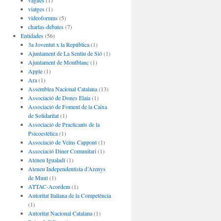
vagues
(1)
viatges
(1)
videoforums
(5)
charlas-debates
(7)
Entidades
(56)
3a Joventut x la República
(1)
Ajuntament de La Sentiu de Sió
(1)
Ajuntament de Montblanc
(1)
Apple
(1)
Ara
(1)
Assemblea Nacional Catalana
(13)
Associació de Dones Elaia
(1)
Associació de Foment de la Caixa
de Solidaritat
(1)
Associació de Practicants de la
Psicoestètica
(1)
Associació de Veïns Cappont
(1)
Associació Diner Comunitari
(1)
Ateneu Igualadí
(1)
Ateneu Independentista d’Arenys
de Munt
(1)
ATTAC-Acordem
(1)
Autoritat Italiana de la Competència
(1)
Autoritat Nacional Catalana
(1)