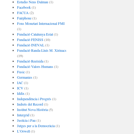
Estudio Neus Dalmau
(1)
Facebook
(1)
FACUA
(2)
Fairphone
(1)
Fons Monetari Internacional FMI
(1)
Fundació Catalunya Estat
(1)
Fundació FENISS
(10)
Fundació INEVAL
(1)
Fundació Randa-Lluís M. Xirinacs
(19)
Fundació Reeixida
(1)
Fundació Valors Humans
(1)
Fusic
(1)
Germanies
(1)
IAC
(1)
ICV
(1)
Iddix
(1)
Independència i Progrés
(1)
Indrets del Record
(1)
Institut Nova Història
(5)
Intergrid
(1)
Justícia i Pau
(1)
Jutges per a la Democràcia
(1)
L’Orwell
(1)