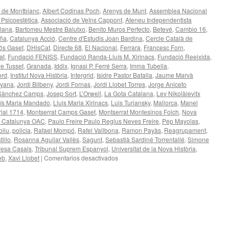
 de Montblanc
,
Albert Codinas Poch
,
Arenys de Munt
,
Assemblea Nacional
 Psicoestètica
,
Associació de Veïns Cappont
,
Ateneu Independentista
alana
,
Bartomeu Mestre Balutxo
,
Benito Muros Perfecto
,
Betevé
,
Cambio 16
,
uña
,
Catalunya Acció
,
Centre d'Estudis Joan Bardina
,
Cercle Català de
ós Gaset
,
DHisCat
,
Directe 68
,
El Nacional
,
Ferrara
,
Francesc Forn
,
at
,
Fundació FENISS
,
Fundació Randa-Lluís M. Xirinacs
,
Fundació Reeixida
,
e Tusset
,
Granada
,
Iddix
,
Ignasi P. Ferré Serra
,
Imma Tubella
,
ord
,
Institut Nova Història
,
Intergrid
,
Isidre Pastor Batalla
,
Jaume Marvà
nyana
,
Jordi Bilbeny
,
Jordi Fornas
,
Jordi Llobet Torres
,
Jorge Aniceto
Sànchez Camps
,
Josep Sort
,
L’Orwell
,
La Gota Catalana
,
Lev Nikolàievitx
uís Maria Mandado
,
Lluis Maria Xirinacs
,
Luis Turiansky
,
Mallorca
,
Manel
ial 1714
,
Montserrat Camps Gaset
,
Montserrat Montesinos Folch
,
Nova
de Catalunya OAC
,
Paulo Freire Paulo Reglus Neves Freire
,
Pep Mayolas
,
oliu
,
policia
,
Rafael Mompó
,
Rafel Vallbona
,
Ramon Payàs
,
Reagrupament
,
illo
,
Rosanna Aguilar Vallès
,
Sagunt
,
Sebastià Sardiné Torrentallé
,
Simone
resa Casals
,
Tribunal Suprem Espanyol
,
Universitat de la Nova Història
,
en
eb
,
Xavi Llobet
|
Comentarios desactivados
Benito
Muros.
Gonzalo
Boye.
Reforestación.
Cooperación.
Jorge