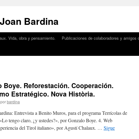
 Joan Bardina
aux. Vida, obra y pensamiento.
Publicaciones de colaboradores y amigos d
o Boye. Reforestación. Cooperación.
mo Estratégico. Nova Història.
por
bardina
rdina: Entrevista a Benito Muros, para el programa Terrícolas de
«Lo tengo claro, ¿y ustedes?», por Gonzalo Boye. 4. Web
xperiencia del Tirol italiano», por Agustí Chalaux. …
Sigue