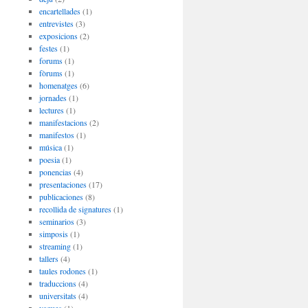
encartellades
(1)
entrevistes
(3)
exposicions
(2)
festes
(1)
forums
(1)
fòrums
(1)
homenatges
(6)
jornades
(1)
lectures
(1)
manifestacions
(2)
manifestos
(1)
música
(1)
poesia
(1)
ponencias
(4)
presentaciones
(17)
publicaciones
(8)
recollida de signatures
(1)
seminarios
(3)
simposis
(1)
streaming
(1)
tallers
(4)
taules rodones
(1)
traduccions
(4)
universitats
(4)