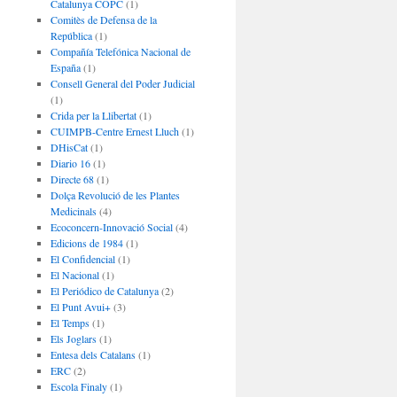
Catalunya COPC
(1)
Comitès de Defensa de la
República
(1)
Compañía Telefónica Nacional de
España
(1)
Consell General del Poder Judicial
(1)
Crida per la Llibertat
(1)
CUIMPB-Centre Ernest Lluch
(1)
DHisCat
(1)
Diario 16
(1)
Directe 68
(1)
Dolça Revolució de les Plantes
Medicinals
(4)
Ecoconcern-Innovació Social
(4)
Edicions de 1984
(1)
El Confidencial
(1)
El Nacional
(1)
El Periódico de Catalunya
(2)
El Punt Avui+
(3)
El Temps
(1)
Els Joglars
(1)
Entesa dels Catalans
(1)
ERC
(2)
Escola Finaly
(1)