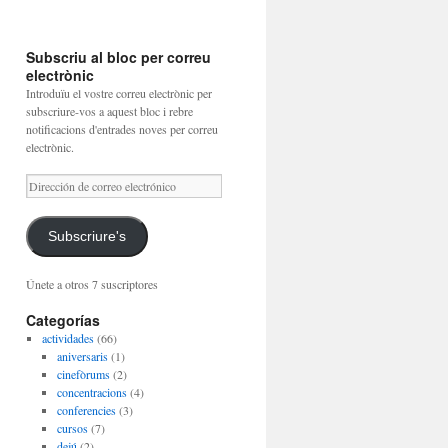
Subscriu al bloc per correu
electrònic
Introduïu el vostre correu electrònic per
subscriure-vos a aquest bloc i rebre
notificacions d'entrades noves per correu
electrònic.
Dirección
de
correo
electrónico
Subscriure's
Únete a otros 7 suscriptores
Categorías
actividades
(66)
aniversaris
(1)
cinefòrums
(2)
concentracions
(4)
conferencies
(3)
cursos
(7)
dejú
(2)