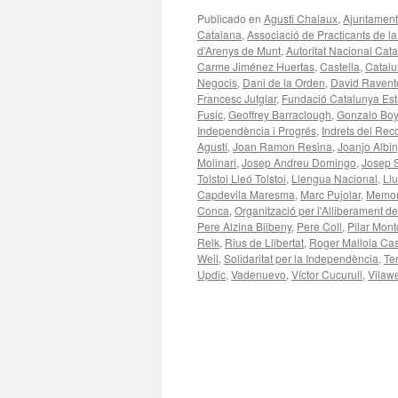
Publicado en
Agusti Chalaux
,
Ajuntament
Catalana
,
Associació de Practicants de la
d’Arenys de Munt
,
Autoritat Nacional Cat
Carme Jiménez Huertas
,
Castella
,
Catal
Negocis
,
Dani de la Orden
,
David Ravent
Francesc Jutglar
,
Fundació Catalunya Est
Fusic
,
Geoffrey Barraclough
,
Gonzalo Boy
Independència i Progrés
,
Indrets del Rec
Agustí
,
Joan Ramon Resina
,
Joanjo Albi
Molinari
,
Josep Andreu Domingo
,
Josep 
Tolstoi Lleó Tolstoi
,
Llengua Nacional
,
Ll
Capdevila Maresma
,
Marc Pujolar
,
Memor
Conca
,
Organització per l'Alliberament 
Pere Alzina Bilbeny
,
Pere Coll
,
Pilar Mont
Relk
,
Rius de Llibertat
,
Roger Mallola Cast
Weil
,
Solidaritat per la Independència
,
Te
Updic
,
Vadenuevo
,
Víctor Cucurull
,
Vilaw