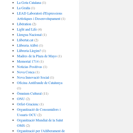
La Gota Catalana
(1)
La Gralla
(1)
LEAD Laboratori d'Expressions
Artístiques i Desenvolupament
(1)
Libération
(2)
Light and Life
(4)
Llengua Nacional
(1)
Llibertat.cat
(2)
Llibreria Alibri
(1)
Llibreria Llegim?
(1)
Madres de la Plaza de Mayo
(1)
Memorial 1714
(1)
Noticias Positivas
(1)
Nova Conca
(1)
Nova Innovació Social
(1)
Oficina Antifraude de Catalunya
(1)
Òmnium Cultural
(11)
ONU
(2)
Orfeó Gracienc
(1)
Organització de Consumidors i
Usuaris OCU
(2)
Organització Mundial de la Salut
OMS
(2)
Organització per l'Alliberament de