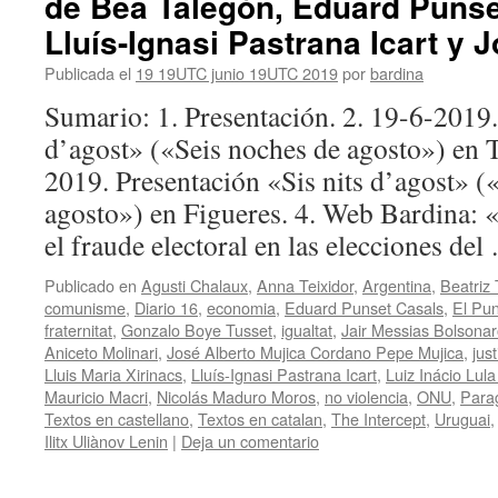
de Bea Talegón, Eduard Punse
Lluís-Ignasi Pastrana Icart y J
Publicada el
19 19UTC junio 19UTC 2019
por
bardina
Sumario: 1. Presentación. 2. 19-6-2019.
d’agost» («Seis noches de agosto») en T
2019. Presentación «Sis nits d’agost» (
agosto») en Figueres. 4. Web Bardina: 
el fraude electoral en las elecciones de
Publicado en
Agusti Chalaux
,
Anna Teixidor
,
Argentina
,
Beatriz
comunisme
,
Diario 16
,
economia
,
Eduard Punset Casals
,
El Pun
fraternitat
,
Gonzalo Boye Tusset
,
igualtat
,
Jair Messias Bolsona
Aniceto Molinari
,
José Alberto Mujica Cordano Pepe Mujica
,
just
Lluis Maria Xirinacs
,
Lluís-Ignasi Pastrana Icart
,
Luiz Inácio Lula
Mauricio Macri
,
Nicolás Maduro Moros
,
no violencia
,
ONU
,
Para
Textos en castellano
,
Textos en catalan
,
The Intercept
,
Uruguai
Ilitx Uliànov Lenin
|
Deja un comentario