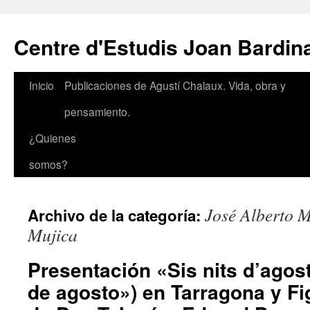
Saltar
al
Centre d'Estudis Joan Bardin
contenido
Inicio
Publicaciones de Agustí Chalaux. Vida, obra y
pensamiento.
¿Quienes
somos?
José Alberto 
Archivo de la categoría:
Mujica
Presentación «Sis nits d’agos
de agosto») en Tarragona y Fi