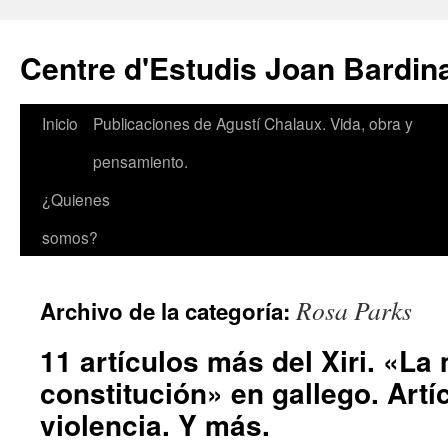
Saltar
al
Centre d'Estudis Joan Bardin
contenido
Inicio
Publicaciones de Agustí Chalaux. Vida, obra y
pensamiento.
¿Quienes
somos?
Rosa Parks
Archivo de la categoría:
11 artículos más del Xiri. «La
constitución» en gallego. Artí
violencia. Y más.