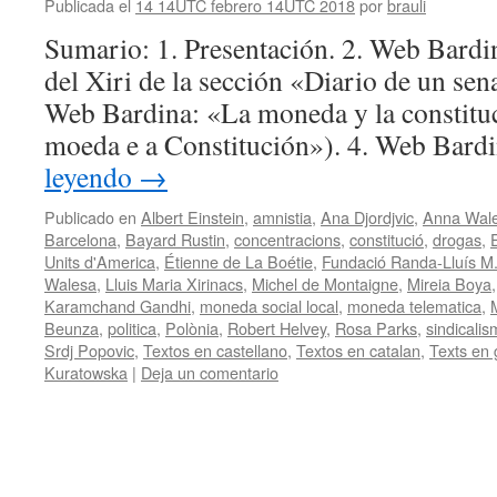
Publicada el
14 14UTC febrero 14UTC 2018
por
brauli
Sumario: 1. Presentación. 2. Web Bardi
del Xiri de la sección «Diario de un sena
Web Bardina: «La moneda y la constitu
moeda e a Constitución»). 4. Web Bard
leyendo
→
Publicado en
Albert Einstein
,
amnistia
,
Ana Djordjvic
,
Anna Wale
Barcelona
,
Bayard Rustin
,
concentracions
,
constitució
,
drogas
,
Units d'America
,
Étienne de La Boétie
,
Fundació Randa-Lluís M.
Walesa
,
Lluis Maria Xirinacs
,
Michel de Montaigne
,
Mireia Boya
Karamchand Gandhi
,
moneda social local
,
moneda telematica
,
Beunza
,
politica
,
Polònia
,
Robert Helvey
,
Rosa Parks
,
sindicali
Srdj Popovic
,
Textos en castellano
,
Textos en catalan
,
Texts en 
Kuratowska
|
Deja un comentario