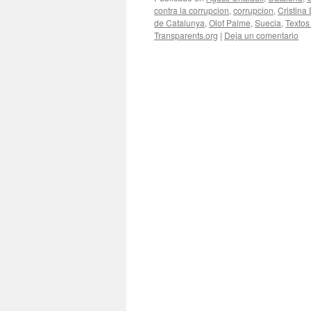
contra la corrupcion
,
corrupcion
,
Cristina
de Catalunya
,
Olof Palme
,
Suecia
,
Textos
Transparents.org
|
Deja un comentario