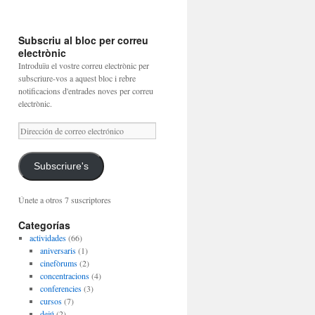
Subscriu al bloc per correu
electrònic
Introduïu el vostre correu electrònic per
subscriure-vos a aquest bloc i rebre
notificacions d'entrades noves per correu
electrònic.
Dirección
de
correo
electrónico
Subscriure's
Únete a otros 7 suscriptores
Categorías
actividades
(66)
aniversaris
(1)
cinefòrums
(2)
concentracions
(4)
conferencies
(3)
cursos
(7)
dejú
(2)