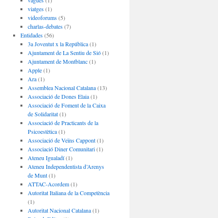
vagues
(1)
viatges
(1)
videoforums
(5)
charlas-debates
(7)
Entidades
(56)
3a Joventut x la República
(1)
Ajuntament de La Sentiu de Sió
(1)
Ajuntament de Montblanc
(1)
Apple
(1)
Ara
(1)
Assemblea Nacional Catalana
(13)
Associació de Dones Elaia
(1)
Associació de Foment de la Caixa
de Solidaritat
(1)
Associació de Practicants de la
Psicoestètica
(1)
Associació de Veïns Cappont
(1)
Associació Diner Comunitari
(1)
Ateneu Igualadí
(1)
Ateneu Independentista d’Arenys
de Munt
(1)
ATTAC-Acordem
(1)
Autoritat Italiana de la Competència
(1)
Autoritat Nacional Catalana
(1)