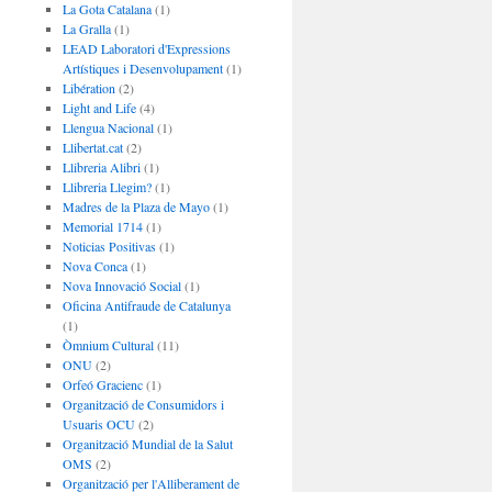
La Gota Catalana
(1)
La Gralla
(1)
LEAD Laboratori d'Expressions
Artístiques i Desenvolupament
(1)
Libération
(2)
Light and Life
(4)
Llengua Nacional
(1)
Llibertat.cat
(2)
Llibreria Alibri
(1)
Llibreria Llegim?
(1)
Madres de la Plaza de Mayo
(1)
Memorial 1714
(1)
Noticias Positivas
(1)
Nova Conca
(1)
Nova Innovació Social
(1)
Oficina Antifraude de Catalunya
(1)
Òmnium Cultural
(11)
ONU
(2)
Orfeó Gracienc
(1)
Organització de Consumidors i
Usuaris OCU
(2)
Organització Mundial de la Salut
OMS
(2)
Organització per l'Alliberament de