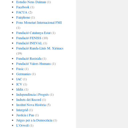
Estudio Neus Dalmau
(1)
Facebook
(1)
FACUA
(2)
Fairphone
(1)
Fons Monetari Internacional FMI
(1)
Fundació Catalunya Estat
(1)
Fundació FENISS
(10)
Fundació INEVAL
(1)
Fundació Randa-Lluís M. Xirinacs
(19)
Fundació Reeixida
(1)
Fundació Valors Humans
(1)
Fusic
(1)
Germanies
(1)
IAC
(1)
ICV
(1)
Iddix
(1)
Independència i Progrés
(1)
Indrets del Record
(1)
Institut Nova Història
(5)
Intergrid
(1)
Justícia i Pau
(1)
Jutges per a la Democràcia
(1)
L’Orwell
(1)