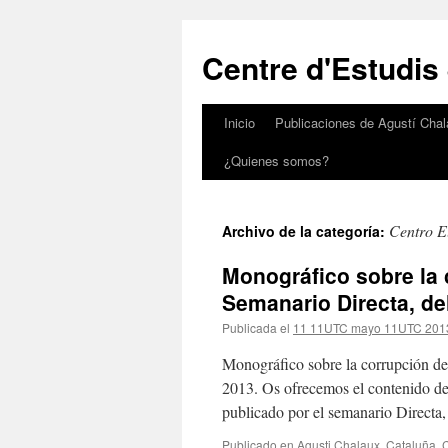
Saltar
al
Centre d'Estudis
contenido
Inicio
Publicaciones de Agustí Chal
¿Quienes somos?
Centro E
Archivo de la categoría:
Monográfico sobre la 
Semanario Directa, de
Publicada el
11 11UTC mayo 11UTC 201
Monográfico sobre la corrupción de
2013. Os ofrecemos el contenido del
publicado por el semanario Directa
Publicado en
Agusti Chalaux
,
Cataluña
,
C