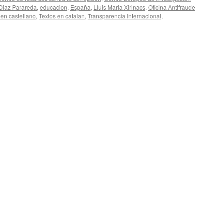
 Diaz Parareda
,
educacion
,
España
,
Lluis Maria Xirinacs
,
Oficina Antifraude
 en castellano
,
Textos en catalan
,
Transparencia Internacional
,