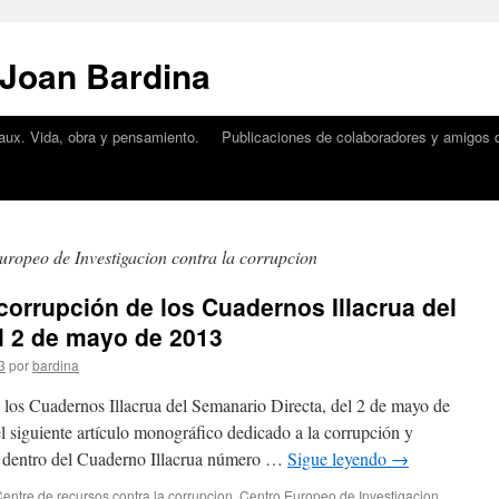
 Joan Bardina
aux. Vida, obra y pensamiento.
Publicaciones de colaboradores y amigos d
uropeo de Investigacion contra la corrupcion
corrupción de los Cuadernos Illacrua del
l 2 de mayo de 2013
3
por
bardina
 los Cuadernos Illacrua del Semanario Directa, del 2 de mayo de
 siguiente artículo monográfico dedicado a la corrupción y
, dentro del Cuaderno Illacrua número …
Sigue leyendo
→
entre de recursos contra la corrupcion
,
Centro Europeo de Investigacion