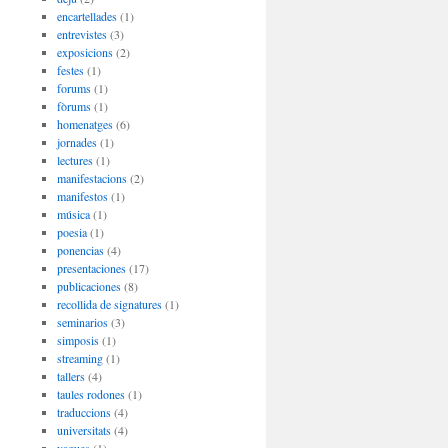
encartellades
(1)
entrevistes
(3)
exposicions
(2)
festes
(1)
forums
(1)
fòrums
(1)
homenatges
(6)
jornades
(1)
lectures
(1)
manifestacions
(2)
manifestos
(1)
música
(1)
poesia
(1)
ponencias
(4)
presentaciones
(17)
publicaciones
(8)
recollida de signatures
(1)
seminarios
(3)
simposis
(1)
streaming
(1)
tallers
(4)
taules rodones
(1)
traduccions
(4)
universitats
(4)