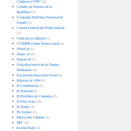
Catalunya COPC
(1)
Comitès de Defensa de la
República
(1)
Compañía Telefónica Nacional de
España
(1)
Consell General del Poder Judicial
(1)
Crida per la Llibertat
(1)
CUIMPB-Centre Ernest Lluch
(1)
DHisCat
(1)
Diario 16
(1)
Directe 68
(1)
Dolça Revolució de les Plantes
Medicinals
(4)
Ecoconcern-Innovació Social
(4)
Edicions de 1984
(1)
El Confidencial
(1)
El Nacional
(1)
El Periódico de Catalunya
(2)
El Punt Avui+
(3)
El Temps
(1)
Els Joglars
(1)
Entesa dels Catalans
(1)
ERC
(2)
Escola Finaly
(1)