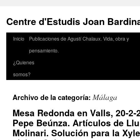
Saltar
al
Centre d'Estudis Joan Bardin
contenido
Inicio
Publicaciones de Agustí Chalaux. Vida, obra y
pensamiento.
¿Quienes
somos?
Málaga
Archivo de la categoría:
Mesa Redonda en Valls, 20-2-2
Pepe Beúnza. Artículos de Llu
Molinari. Solución para la Xyle