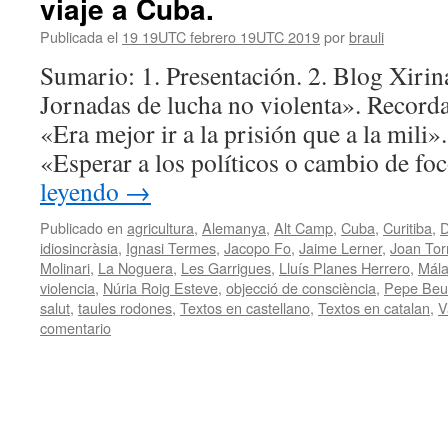
viaje a Cuba.
Publicada el
19 19UTC febrero 19UTC 2019
por
brauli
Sumario: 1. Presentación. 2. Blog Xirin
Jornadas de lucha no violenta». Recorda
«Era mejor ir a la prisión que a la mili
«Esperar a los políticos o cambio de f
leyendo
→
Publicado en
agricultura
,
Alemanya
,
Alt Camp
,
Cuba
,
Curitiba
,
D
idiosincràsia
,
Ignasi Termes
,
Jacopo Fo
,
Jaime Lerner
,
Joan Tor
Molinari
,
La Noguera
,
Les Garrigues
,
Lluís Planes Herrero
,
Mál
violencia
,
Núria Roig Esteve
,
objecció de consciència
,
Pepe Beu
salut
,
taules rodones
,
Textos en castellano
,
Textos en catalan
,
V
comentario