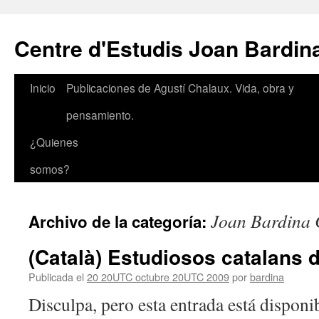
Saltar
al
Centre d'Estudis Joan Bardin
contenido
Inicio
Publicaciones de Agustí Chalaux. Vida, obra y
pensamiento.
¿Quienes
somos?
Joan Bardina 
Archivo de la categoría:
(Català) Estudiosos catalans 
Publicada el
20 20UTC octubre 20UTC 2009
por
bardina
Disculpa, pero esta entrada está disponib