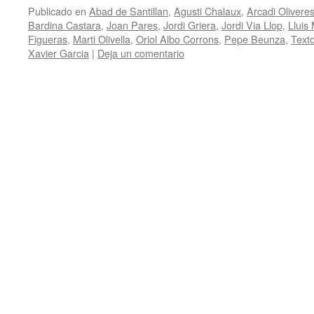
Publicado en
Abad de Santillan
,
Agusti Chalaux
,
Arcadi Olivere
Bardina Castara
,
Joan Pares
,
Jordi Griera
,
Jordi Via Llop
,
Lluis
Figueras
,
Marti Olivella
,
Oriol Albo Corrons
,
Pepe Beunza
,
Texto
Xavier Garcia
|
Deja un comentario