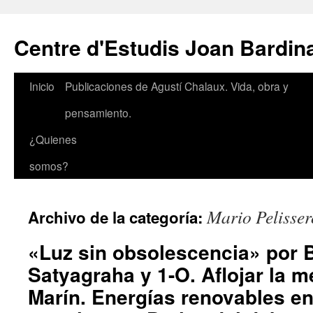
Saltar
al
Centre d'Estudis Joan Bardin
contenido
Inicio
Publicaciones de Agustí Chalaux. Vida, obra y
pensamiento.
¿Quienes
somos?
Mario Pelisser
Archivo de la categoría:
«Luz sin obsolescencia» por 
Satyagraha y 1-O. Aflojar la 
Marín. Energías renovables en