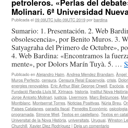
petroleros. «Perlas del debat
Molinari. 6ª Universidad Nueva
Publicada el
09 09UTC julio 09UTC 2019
por
bardina
Sumario: 1. Presentación. 2. Web Bardi
obsolescencia», por Benito Muros. 3. 
Satyagraha del Primero de Octubre», po
4. Web Bardina: «Encontramos la fuerz
mente», por Dolors Marín Tuyà. 5. …
S
Publicado en
Alejandro Haim
,
Andrea Mendez Brandam
,
Àngel
Muros Perfecto
,
censura
,
Censura Reial Espanyola
,
crisis
,
Dolo
energies renovables
,
Eric Arthur Blair George Orwell
,
Escòcia
,
e
Fundació Randa-Lluís M. Xirinacs
,
historia
,
Institut Nova Història
Jorge Aniceto Molinari
,
justicia
,
Livermore
,
Marc Belzunces
,
Mar
Montblanc
,
Montserrat Torres
,
Noticias Positivas
,
Núria Breu
,
Òm
Paises Catalanes
,
paradís fiscal
,
Penedès Econòmic
,
psicologia
programada
,
Simone Weil
,
Textos en castellano
,
Textos en cata
Universitat de la Nova Història
,
universitats
,
Uruguai
,
Winston Le
Churchill
,
Xavier Diez Rodríguez
|
Deja un comentario