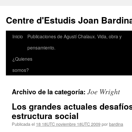
Saltar
al
Centre d'Estudis Joan Bardin
contenido
Inicio
Publicaciones de Agustí Chalaux. Vida, obra y
pensamiento.
¿Quienes
somos?
Joe Wright
Archivo de la categoría:
Los grandes actuales desafío
estructura social
Publicada el
18 18UTC noviembre 18UTC 2009
por
bardina