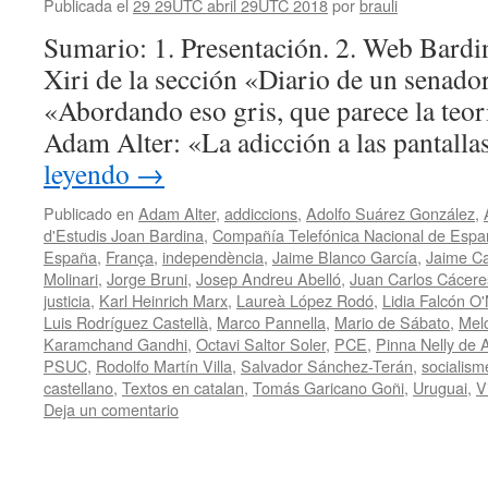
Publicada el
29 29UTC abril 29UTC 2018
por
brauli
Sumario: 1. Presentación. 2. Web Bardin
Xiri de la sección «Diario de un senador
«Abordando eso gris, que parece la teor
Adam Alter: «La adicción a las pantall
leyendo
→
Publicado en
Adam Alter
,
addiccions
,
Adolfo Suárez González
,
d'Estudis Joan Bardina
,
Compañía Telefónica Nacional de Espa
España
,
França
,
independència
,
Jaime Blanco García
,
Jaime Ca
Molinari
,
Jorge Bruni
,
Josep Andreu Abelló
,
Juan Carlos Cácer
justicia
,
Karl Heinrich Marx
,
Laureà López Rodó
,
Lidia Falcón O'N
Luis Rodríguez Castellà
,
Marco Pannella
,
Mario de Sábato
,
Mel
Karamchand Gandhi
,
Octavi Saltor Soler
,
PCE
,
Pinna Nelly de A
PSUC
,
Rodolfo Martín Villa
,
Salvador Sánchez-Terán
,
socialism
castellano
,
Textos en catalan
,
Tomás Garicano Goñi
,
Uruguai
,
V
Deja un comentario