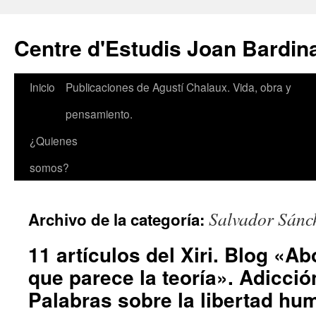
Saltar
al
Centre d'Estudis Joan Bardin
contenido
Inicio
Publicaciones de Agustí Chalaux. Vida, obra y
pensamiento.
¿Quienes
somos?
Salvador Sánc
Archivo de la categoría:
11 artículos del Xiri. Blog «A
que parece la teoría». Adicción
Palabras sobre la libertad hu