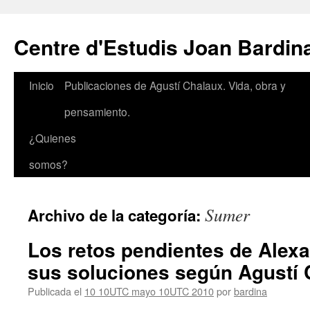
Saltar
al
Centre d'Estudis Joan Bardin
contenido
Inicio
Publicaciones de Agustí Chalaux. Vida, obra y
pensamiento.
¿Quienes
somos?
Sumer
Archivo de la categoría:
Los retos pendientes de Alex
sus soluciones según Agustí 
Publicada el
10 10UTC mayo 10UTC 2010
por
bardina