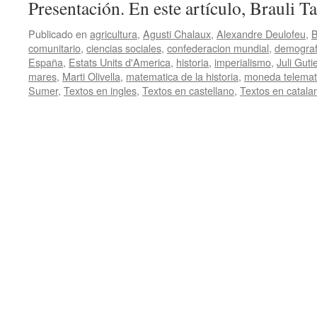
Presentación. En este artículo, Brauli Ta
Publicado en
agricultura
,
Agusti Chalaux
,
Alexandre Deulofeu
,
B
comunitario
,
ciencias sociales
,
confederacion mundial
,
demograf
España
,
Estats Units d'America
,
historia
,
imperialismo
,
Juli Guti
mares
,
Marti Olivella
,
matematica de la historia
,
moneda telemat
Sumer
,
Textos en ingles
,
Textos en castellano
,
Textos en catala