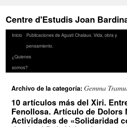
Saltar
al
Centre d'Estudis Joan Bardin
contenido
Inicio
Publicaciones de Agustí Chalaux. Vida, obra y
pensamiento.
¿Quienes
somos?
Gemma Tramul
Archivo de la categoría:
10 artículos más del Xiri. Entr
Fenollosa. Artículo de Dolors 
Actividades de «Solidaridad 