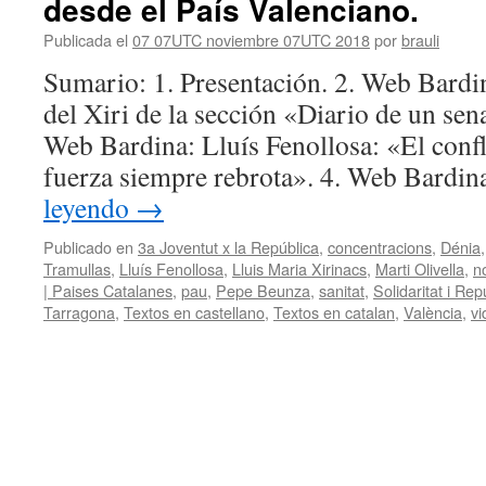
desde el País Valenciano.
Publicada el
07 07UTC noviembre 07UTC 2018
por
brauli
Sumario: 1. Presentación. 2. Web Bardi
del Xiri de la sección «Diario de un sena
Web Bardina: Lluís Fenollosa: «El confl
fuerza siempre rebrota». 4. Web Bard
leyendo
→
Publicado en
3a Joventut x la República
,
concentracions
,
Dénia
Tramullas
,
Lluís Fenollosa
,
Lluis Maria Xirinacs
,
Marti Olivella
,
n
| Paises Catalanes
,
pau
,
Pepe Beunza
,
sanitat
,
Solidaritat i Re
Tarragona
,
Textos en castellano
,
Textos en catalan
,
València
,
v