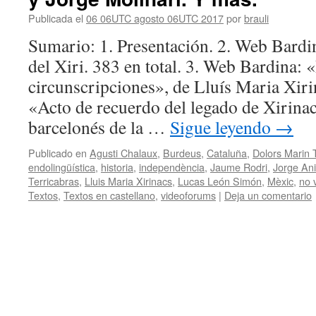
Publicada el
06 06UTC agosto 06UTC 2017
por
brauli
Sumario: 1. Presentación. 2. Web Bardi
del Xiri. 383 en total. 3. Web Bardina: 
circunscripciones», de Lluís Maria Xiri
«Acto de recuerdo del legado de Xirinac
barcelonés de la …
Sigue leyendo
→
Publicado en
Agusti Chalaux
,
Burdeus
,
Cataluña
,
Dolors Marin 
endolingüística
,
historia
,
independència
,
Jaume Rodri
,
Jorge Ani
Terricabras
,
Lluis Maria Xirinacs
,
Lucas León Simón
,
Mèxic
,
no 
Textos
,
Textos en castellano
,
videoforums
|
Deja un comentario