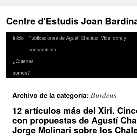
Saltar
al
Centre d'Estudis Joan Bardin
contenido
Inicio
Publicaciones de Agustí Chalaux. Vida, obra y
pensamiento.
¿Quienes
somos?
Burdeus
Archivo de la categoría:
12 artículos más del Xiri. Ci
con propuestas de Agustí Chal
Jorge Molinari sobre los Chal