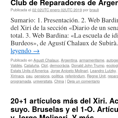
Club de Reparadores de Argen
Publicada el
02 02UTC enero 02UTC 2019
por
brauli
Sumario: 1. Presentación. 2. Web Bardi
del Xiri de la sección «Diario de un sen
total. 3. Web Bardina: «La escuela de i
Burdeos», de Agustí Chalaux de Subir
leyendo
→
Publicado en
Agusti Chalaux
,
Argentina
,
armamentisme
,
autoge
Valdés
,
Cataluña
,
Clot
,
democràcia
,
Donald John Trump
,
ecolog
Estats Units d'America
,
Jorge Aniceto Molinari
,
Leandro Lutzky
,
Xirinacs
,
pau
,
pensions
,
politica
,
referèndum
,
Regne Unit
,
repar
programada
,
universitats
,
China
|
Deja un comentario
20+1 artículos más del Xiri. A
suyo. Bruselas y el 1-O. Artíc
y Jorge Molinari. Y más.