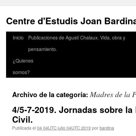
Saltar
al
Centre d'Estudis Joan Bardin
contenido
Inicio
Publicaciones de Agustí Chalaux. Vida, obra y
pensamiento.
¿Quienes
somos?
Madres de la 
Archivo de la categoría:
4/5‑7‑2019. Jornadas sobre l
Civil.
Publicada el
04 04UTC julio 04UTC 2019
por
bardina