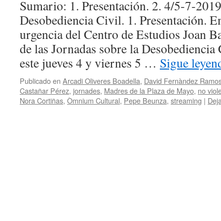
Sumario: 1. Presentación. 2. 4/5‑7‑2019
Desobediencia Civil. 1. Presentación. E
urgencia del Centro de Estudios Joan 
de las Jornadas sobre la Desobediencia 
este jueves 4 y viernes 5 …
Sigue leye
Publicado en
Arcadi Oliveres Boadella
,
David Fernàndez Ramo
Castañar Pérez
,
jornades
,
Madres de la Plaza de Mayo
,
no viol
Nora Cortiñas
,
Òmnium Cultural
,
Pepe Beunza
,
streaming
|
Dej